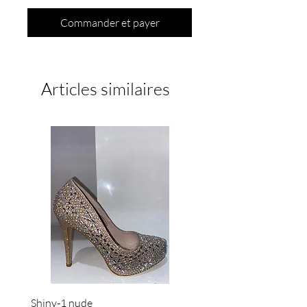
Commander et payer
Articles similaires
Shiny-1 nude
Bella class-01 silver