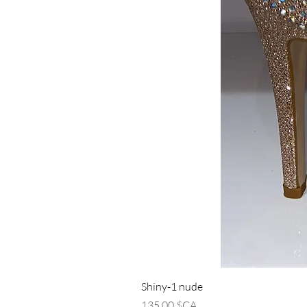
Shiny-1 nude
Prix
135,00 $CA