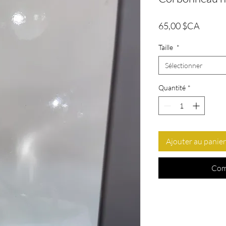
Prix
65,00 $CA
Taille
*
Sélectionner
Quantité
*
Ajouter au panier
Com