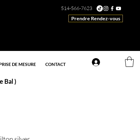
514-566-7623
Prendre Rendez-vous
Connexion
PRISE DE MESURE
CONTACT
 Bal )
lton silver