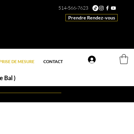
514-566-7623
Prendre Rendez-vous
Connexion
PRISE DE MESURE
CONTACT
 Bal )