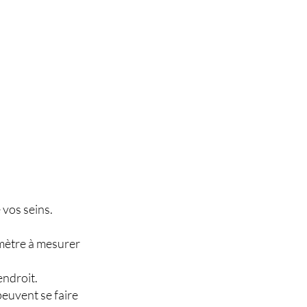
 vos seins.
e mètre à mesurer
endroit.
peuvent se faire