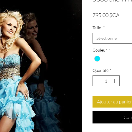
Prix
795,00 $CA
Taille
*
Sélectionner
Couleur
*
Quantité
*
Ajouter au panier
Com