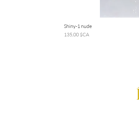
Shiny-1 nude
Prix
135,00 $CA
Saisissez votre e-mail i