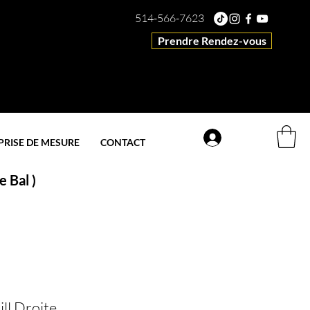
514-566-7623
Prendre Rendez-vous
Connexion
PRISE DE MESURE
CONTACT
 Bal )
ll Droite