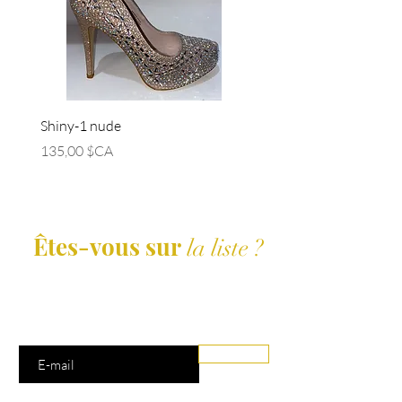
Shiny-1 nude
Bella class-01 silver
Prix
Prix
135,00 $CA
135,00 $CA
Êtes-vous sur
la liste ?
Abonnement = offres et remises exclusives
Saisissez votre e-mail ici
Rejoindre