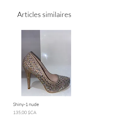
Articles similaires
Shiny-1 nude
Bella class-01 silver
Prix
Prix
135,00 $CA
135,00 $CA