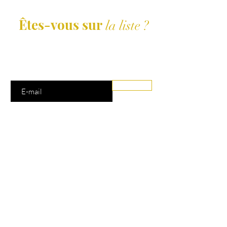
Êtes-vous sur
la liste ?
Abonnement = offres et remises exclusives
Saisissez votre e-mail ici
Rejoindre
Boutique
Tous les produits
Nouveau
Top ventes